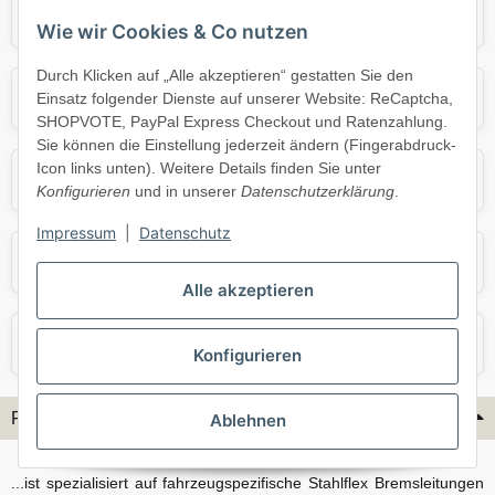
Audi
BMW
Wie wir Cookies & Co nutzen
Durch Klicken auf „Alle akzeptieren“ gestatten Sie den
Mercedes
Mini
Einsatz folgender Dienste auf unserer Website: ReCaptcha,
SHOPVOTE, PayPal Express Checkout und Ratenzahlung.
Sie können die Einstellung jederzeit ändern (Fingerabdruck-
Icon links unten). Weitere Details finden Sie unter
Opel
Porsche
Konfigurieren
und in unserer
Datenschutzerklärung
.
Impressum
|
Datenschutz
Skoda
Smart
Alle akzeptieren
VW
Volvo
Konfigurieren
Flex-Hydraulik...
Ablehnen
...ist spezialisiert auf fahrzeugspezifische Stahlflex Bremsleitungen