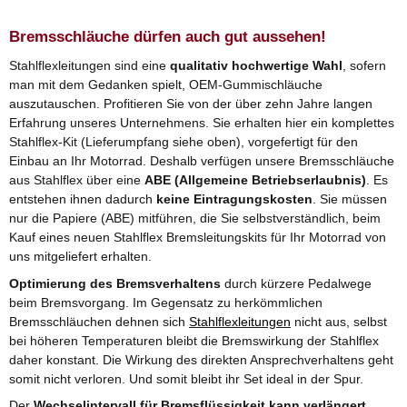
Bremsschläuche dürfen auch gut aussehen!
Stahlflexleitungen sind eine
qualitativ hochwertige Wahl
, sofern
man mit dem Gedanken spielt, OEM-Gummischläuche
auszutauschen. Profitieren Sie von der über zehn Jahre langen
Erfahrung unseres Unternehmens. Sie erhalten hier ein komplettes
Stahlflex-Kit (Lieferumpfang siehe oben), vorgefertigt für den
Einbau an Ihr Motorrad. Deshalb verfügen unsere Bremsschläuche
aus Stahlflex über eine
ABE (Allgemeine Betriebserlaubnis)
. Es
entstehen ihnen dadurch
keine Eintragungskosten
. Sie müssen
nur die Papiere (ABE) mitführen, die Sie selbstverständlich, beim
Kauf eines neuen Stahlflex Bremsleitungskits für Ihr Motorrad von
uns mitgeliefert erhalten.
Optimierung des Bremsverhaltens
durch kürzere Pedalwege
beim Bremsvorgang. Im Gegensatz zu herkömmlichen
Bremsschläuchen dehnen sich
Stahlflexleitungen
nicht aus, selbst
bei höheren Temperaturen bleibt die Bremswirkung der Stahlflex
daher konstant. Die Wirkung des direkten Ansprechverhaltens geht
somit nicht verloren. Und somit bleibt ihr Set ideal in der Spur.
Der
Wechselintervall für Bremsflüssigkeit kann verlängert