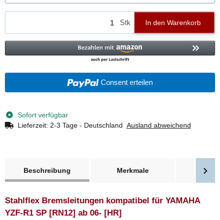
Stk
In den Warenkorb
Consent erteilen
Sofort verfügbar
Lieferzeit:
2-3 Tage - Deutschland
Ausland abweichend
weitere Registerkarten anzeigen
Beschreibung
Merkmale
Bewer
Stahlflex Bremsleitungen kompatibel für YAMAHA
YZF-R1 SP [RN12] ab 06- [HR]