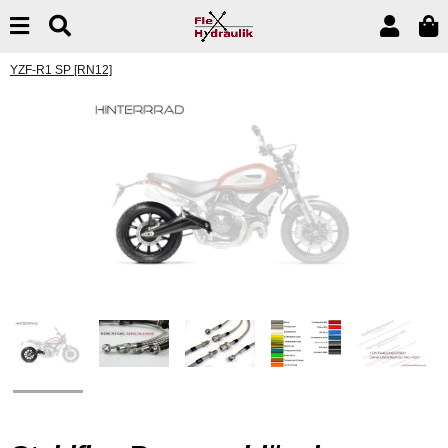
YZF-R1 SP [RN12]