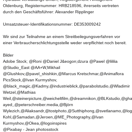
Oldenburg, Registernummer: HRB218596, ihrerseits vertreten
durch den Geschäftsführer: Alexander Ripplinger
Umsatzsteuer-Identifikationsnummer: DE353009242
Wir sind zur Teilnahme an einem Streitbeilegungsverfahren vor
einer Verbraucherschlichtungsstelle weder verpflichtet noch bereit.
Bilder
Adobe Stock; @Roni @Daniel J&eogon;dzura @Pawel @lililia
@Studio_East @AA+W,Mikhail
@Glushkov,@pavel_shishkin,@Marcus Kretschmar,@Animaflora
PicsStock,@Ivan Kurmyshov,
@black_magic,@Kadmy,@industrieblick,@parabolstudio,@Wladimir
Wetzel,@Mathias
Weil,@steinerpicture,@weicheltfilm,@dreamnikon,@BLKstudio,@gha
ayed;,@peterschreiber.media,@Björn
Wylezich,@Aliaksandr,@tostphoto,@Sutthiphong,@svetlanamo,@lo
Kohl,@Samadan,@Jeroen,@ME_Photography,@Ivan
Kurmyshov,@Okea,@logoinspires
@Pixabay - Jean photosstock