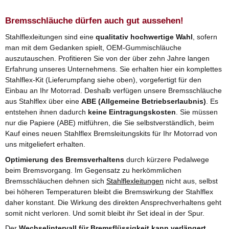
Bremsschläuche dürfen auch gut aussehen!
Stahlflexleitungen sind eine
qualitativ hochwertige Wahl
, sofern
man mit dem Gedanken spielt, OEM-Gummischläuche
auszutauschen. Profitieren Sie von der über zehn Jahre langen
Erfahrung unseres Unternehmens. Sie erhalten hier ein komplettes
Stahlflex-Kit (Lieferumpfang siehe oben), vorgefertigt für den
Einbau an Ihr Motorrad. Deshalb verfügen unsere Bremsschläuche
aus Stahlflex über eine
ABE (Allgemeine Betriebserlaubnis)
. Es
entstehen ihnen dadurch
keine Eintragungskosten
. Sie müssen
nur die Papiere (ABE) mitführen, die Sie selbstverständlich, beim
Kauf eines neuen Stahlflex Bremsleitungskits für Ihr Motorrad von
uns mitgeliefert erhalten.
Optimierung des Bremsverhaltens
durch kürzere Pedalwege
beim Bremsvorgang. Im Gegensatz zu herkömmlichen
Bremsschläuchen dehnen sich
Stahlflexleitungen
nicht aus, selbst
bei höheren Temperaturen bleibt die Bremswirkung der Stahlflex
daher konstant. Die Wirkung des direkten Ansprechverhaltens geht
somit nicht verloren. Und somit bleibt ihr Set ideal in der Spur.
Der
Wechselintervall für Bremsflüssigkeit kann verlängert