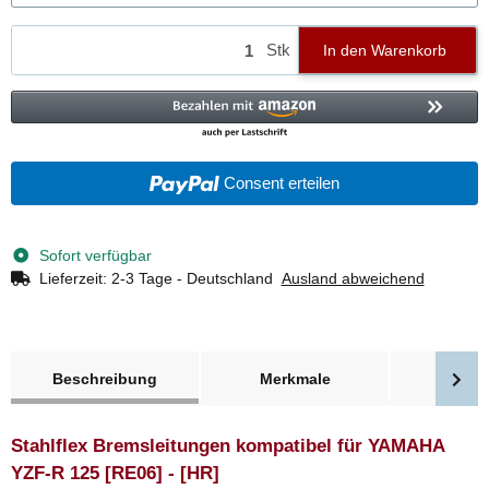
Stk
In den Warenkorb
Consent erteilen
Sofort verfügbar
Lieferzeit:
2-3 Tage - Deutschland
Ausland abweichend
weitere Registerkarten anzeigen
Beschreibung
Merkmale
Bewer
Stahlflex Bremsleitungen kompatibel für YAMAHA
YZF-R 125 [RE06] - [HR]