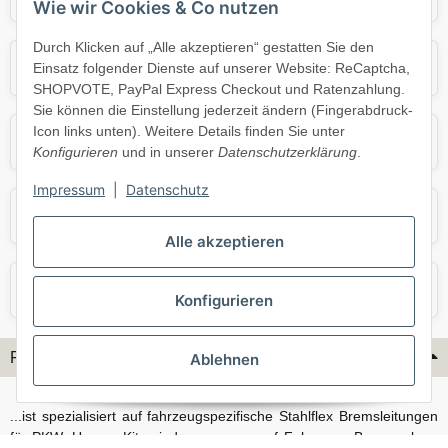
Wie wir Cookies & Co nutzen
Durch Klicken auf „Alle akzeptieren“ gestatten Sie den
Mercedes
Mini
Einsatz folgender Dienste auf unserer Website: ReCaptcha,
SHOPVOTE, PayPal Express Checkout und Ratenzahlung.
Sie können die Einstellung jederzeit ändern (Fingerabdruck-
Icon links unten). Weitere Details finden Sie unter
Opel
Porsche
Konfigurieren
und in unserer
Datenschutzerklärung
.
Impressum
|
Datenschutz
Skoda
Smart
Alle akzeptieren
VW
Volvo
Konfigurieren
Flex-Hydraulik...
Ablehnen
...ist spezialisiert auf fahrzeugspezifische Stahlflex Bremsleitungen
für PKW. Unsere Kits sind passgenau auf Fahrzeug, Bremsanlage