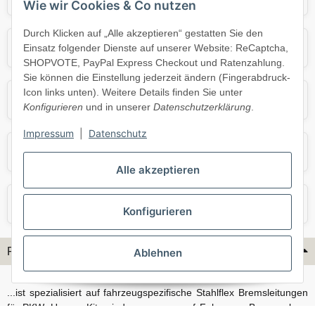
Wie wir Cookies & Co nutzen
Durch Klicken auf „Alle akzeptieren“ gestatten Sie den
Mercedes
Mini
Einsatz folgender Dienste auf unserer Website: ReCaptcha,
SHOPVOTE, PayPal Express Checkout und Ratenzahlung.
Sie können die Einstellung jederzeit ändern (Fingerabdruck-
Icon links unten). Weitere Details finden Sie unter
Opel
Porsche
Konfigurieren
und in unserer
Datenschutzerklärung
.
Impressum
|
Datenschutz
Skoda
Smart
Alle akzeptieren
VW
Volvo
Konfigurieren
Flex-Hydraulik...
Ablehnen
...ist spezialisiert auf fahrzeugspezifische Stahlflex Bremsleitungen
für PKW. Unsere Kits sind passgenau auf Fahrzeug, Bremsanlage