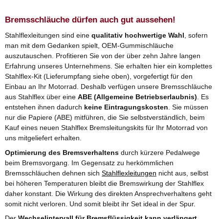
Bremsschläuche dürfen auch gut aussehen!
Stahlflexleitungen sind eine
qualitativ hochwertige Wahl
, sofern
man mit dem Gedanken spielt, OEM-Gummischläuche
auszutauschen. Profitieren Sie von der über zehn Jahre langen
Erfahrung unseres Unternehmens. Sie erhalten hier ein komplettes
Stahlflex-Kit (Lieferumpfang siehe oben), vorgefertigt für den
Einbau an Ihr Motorrad. Deshalb verfügen unsere Bremsschläuche
aus Stahlflex über eine
ABE (Allgemeine Betriebserlaubnis)
. Es
entstehen ihnen dadurch
keine Eintragungskosten
. Sie müssen
nur die Papiere (ABE) mitführen, die Sie selbstverständlich, beim
Kauf eines neuen Stahlflex Bremsleitungskits für Ihr Motorrad von
uns mitgeliefert erhalten.
Optimierung des Bremsverhaltens
durch kürzere Pedalwege
beim Bremsvorgang. Im Gegensatz zu herkömmlichen
Bremsschläuchen dehnen sich
Stahlflexleitungen
nicht aus, selbst
bei höheren Temperaturen bleibt die Bremswirkung der Stahlflex
daher konstant. Die Wirkung des direkten Ansprechverhaltens geht
somit nicht verloren. Und somit bleibt ihr Set ideal in der Spur.
Der
Wechselintervall für Bremsflüssigkeit kann verlängert