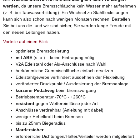
werden
, da unsere Bremsschläuche kein Wasser mehr aufnehmen
(z. B. bei Tauwasserbildung). Ein Wechsel zu Stahlflexleitungen
kann sich also schon nach wenigen Monaten rechnen. Bestellen
Sie bei uns die und wir sind sicher, Sie werden lange Freude mit
den neuen Leitungen haben.
Vorteile auf einen Blick:
optimierte Bremsdosierung
mit ABE
(s. o.) – keine Eintragung nötig
V2A Edelstahl oder Alu-Anschlüsse nach Wahl
herkömmliche Gummischläuche einfach ersetzen
Edelstahlgewebe verhindert ausdehnen der Flexleitung
veränderter Druckpunkt / Ausdosierung der Bremsanlage
kürzerer Pedalweg
beim Bremsvorgang
Betriebstemperatur -70°C - +260°C
resistent
gegen Wettereinflüsse jeder Art
Anschlüsse verdrehbar (Anleitung mit dabei)
weniger Hebelkraft beim Bremsen
bis zu 25mm Biegeradius
Mardersicher
erforderliche Dichtungen/Halter/Verteiler werden mitgeliefert