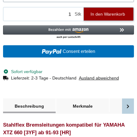
Stk
In den Warenkorb
Consent erteilen
Sofort verfügbar
Lieferzeit:
2-3 Tage - Deutschland
Ausland abweichend
weitere Registerkarten anzeigen
Beschreibung
Merkmale
Bewer
Stahlflex Bremsleitungen kompatibel für YAMAHA
XTZ 660 [3YF] ab 91-93 [HR]