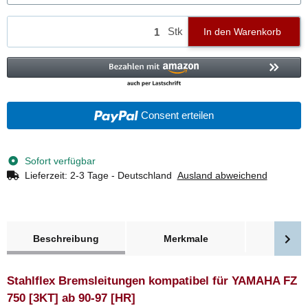
Stk
In den Warenkorb
Consent erteilen
Sofort verfügbar
Lieferzeit:
2-3 Tage - Deutschland
Ausland abweichend
weitere Registerkarten anzeigen
Beschreibung
Merkmale
Bewer
Stahlflex Bremsleitungen kompatibel für YAMAHA FZ
750 [3KT] ab 90-97 [HR]