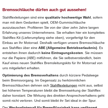
Bremsschläuche dürfen auch gut aussehen!
Stahlflexleitungen sind eine
qualitativ hochwertige Wahl
, sofern
man mit dem Gedanken spielt, OEM-Gummischläuche
auszutauschen. Profitieren Sie von der über zehn Jahre langen
Erfahrung unseres Unternehmens. Sie erhalten hier ein komplettes
Stahlflex-Kit (Lieferumpfang siehe oben), vorgefertigt für den
Einbau an Ihr Motorrad. Deshalb verfügen unsere Bremsschläuche
aus Stahlflex über eine
ABE (Allgemeine Betriebserlaubnis)
. Es
entstehen ihnen dadurch
keine Eintragungskosten
. Sie müssen
nur die Papiere (ABE) mitführen, die Sie selbstverständlich, beim
Kauf eines neuen Stahlflex Bremsleitungskits für Ihr Motorrad von
uns mitgeliefert erhalten.
Optimierung des Bremsverhaltens
durch kürzere Pedalwege
beim Bremsvorgang. Im Gegensatz zu herkömmlichen
Bremsschläuchen dehnen sich
Stahlflexleitungen
nicht aus, selbst
bei höheren Temperaturen bleibt die Bremswirkung der Stahlflex
daher konstant. Die Wirkung des direkten Ansprechverhaltens geht
somit nicht verloren. Und somit bleibt ihr Set ideal in der Spur.
Der
Wechselintervall für Bremsflüssigkeit kann verlängert