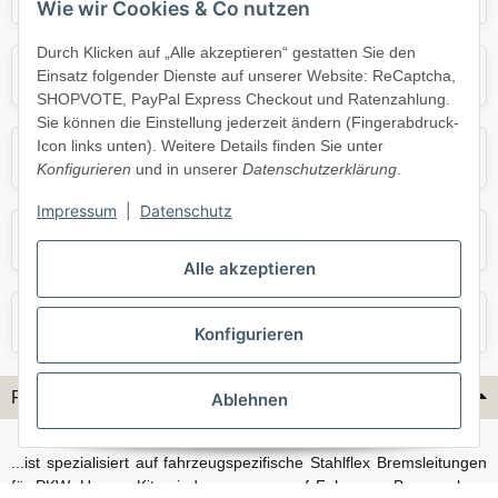
Wie wir Cookies & Co nutzen
Durch Klicken auf „Alle akzeptieren“ gestatten Sie den
Mercedes
Mini
Einsatz folgender Dienste auf unserer Website: ReCaptcha,
SHOPVOTE, PayPal Express Checkout und Ratenzahlung.
Sie können die Einstellung jederzeit ändern (Fingerabdruck-
Icon links unten). Weitere Details finden Sie unter
Opel
Porsche
Konfigurieren
und in unserer
Datenschutzerklärung
.
Impressum
|
Datenschutz
Skoda
Smart
Alle akzeptieren
VW
Volvo
Konfigurieren
Flex-Hydraulik...
Ablehnen
...ist spezialisiert auf fahrzeugspezifische Stahlflex Bremsleitungen
für PKW. Unsere Kits sind passgenau auf Fahrzeug, Bremsanlage