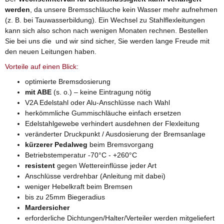
werden
, da unsere Bremsschläuche kein Wasser mehr aufnehmen
(z. B. bei Tauwasserbildung). Ein Wechsel zu Stahlflexleitungen
kann sich also schon nach wenigen Monaten rechnen. Bestellen
Sie bei uns die und wir sind sicher, Sie werden lange Freude mit
den neuen Leitungen haben.
Vorteile auf einen Blick:
optimierte Bremsdosierung
mit ABE
(s. o.) – keine Eintragung nötig
V2A Edelstahl oder Alu-Anschlüsse nach Wahl
herkömmliche Gummischläuche einfach ersetzen
Edelstahlgewebe verhindert ausdehnen der Flexleitung
veränderter Druckpunkt / Ausdosierung der Bremsanlage
kürzerer Pedalweg
beim Bremsvorgang
Betriebstemperatur -70°C - +260°C
resistent
gegen Wettereinflüsse jeder Art
Anschlüsse verdrehbar (Anleitung mit dabei)
weniger Hebelkraft beim Bremsen
bis zu 25mm Biegeradius
Mardersicher
erforderliche Dichtungen/Halter/Verteiler werden mitgeliefert