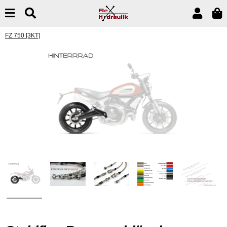
FZ 750 [3KT]