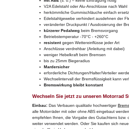
mit ABE
(s. o.) – keine Eintragung nötig
V2A Edelstahl oder Alu-Anschlüsse nach Wahl
herkömmliche Gummischläuche einfach erset
Edelstahlgewebe verhindert ausdehnen der Fl
veränderter Druckpunkt / Ausdosierung der B
kürzerer Pedalweg
beim Bremsvorgang
Betriebstemperatur -70°C - +260°C
resistent
gegen Wettereinflüsse jeder Art
Anschlüsse verdrehbar (Anleitung mit dabei)
weniger Hebelkraft beim Bremsen
bis zu 25mm Biegeradius
Mardersicher
erforderliche Dichtungen/Halter/Verteiler werde
Wechselintervall der Bremsflüssigkeit kann ve
Bremswirkung bleibt konstant
Wechseln Sie jetzt zu unseren Motorrad S
Einbau:
Das Verbauen qualitativ hochwertiger
Brems
alle Motorräder mit oder ohne ABS eingebaut werden. 
empfehlen Ihnen, die Vorgabe des Gutachtens bzw. d
weiter verwendet werden. Oder Sie kaufen sich neue