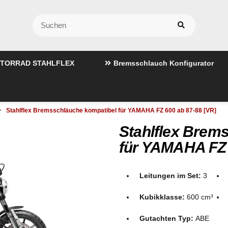
TORRAD STAHLFLEX
Bremsschlauch Konfigurator
Stahlflex Bremsschläuche kompatibel für YAMAHA FZ 600 ab 87-88 [VR]
Stahlflex Brem
für YAMAHA FZ 
Leitungen im Set:
3
Kubikklasse:
600 cm³
Gutachten Typ:
ABE