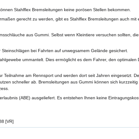
önnen Stahlflex Bremsleitungen keine porösen Stellen bekommen.
aßen gerecht zu werden, gibt es Stahlflex Bremsleitungen auch mit ei
sschläuche aus Gummi. Selbst wenn Kleintiere versuchen sollten, di
r Steinschlägen bei Fahrten auf unwegsamem Gelände gesichert.
ahlgewebe ummantelt. Dies ermöglicht es dem Fahrer, den optimalen D
r Teilnahme am Rennsport und werden dort seit Jahren eingesetzt. 
nutzen schneller ab. Bremsleitungen aus Gummi können sich kurzzeitig 
zess.
rlaubnis (ABE) ausgeliefert. Es entstehen Ihnen keine Eintragungskos
88 [VR]