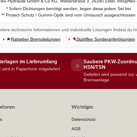
 Flex-Hydraulik GmbH & Co KG, Weberstraße 3, 26340 Zetel, info@flex-
* Sofern Dichtungen benötigt werden, liegen diese jedem Set bei
** Protect-Schutz / Gummi-Optik sind vom Umtausch ausgeschlossen
itere technische Informationen und individuelle Lösungen findest du hi
Ratgeber Bremsleitungen
Stahlflex Sonderanfertigungen
erlagen im Lieferumfang
Saubere PKW-Zuordnu
⌂
HSN/TSN
 wird in Papierform mitgeliefert
Geliefert wird passend zur
Bremsanlage
ationen
Wichtiges
s
Datenschutz
AGB