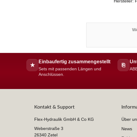
Hersteller:
We
Einbaufertig zusammengestellt
Unt
★
⎘
Sets mit passenden Längen und
ABE
Anschlüssen.
Kontakt & Support
Inform
Flex-Hydraulik GmbH & Co KG
Über un
Weberstraße 3
News
26340 Zetel