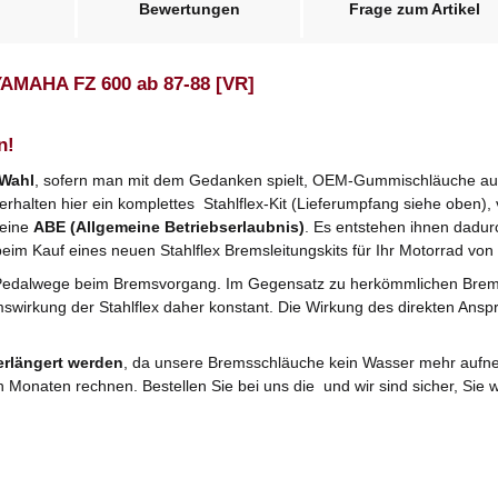
Bewertungen
Frage zum Artikel
 YAMAHA FZ 600 ab 87-88 [VR]
n!
 Wahl
, sofern man mit dem Gedanken spielt, OEM-Gummischläuche ausz
halten hier ein komplettes Stahlflex-Kit (Lieferumpfang siehe oben), v
 eine
ABE (Allgemeine Betriebserlaubnis)
. Es entstehen ihnen dadu
beim Kauf eines neuen Stahlflex Bremsleitungskits für Ihr Motorrad von 
Pedalwege beim Bremsvorgang. Im Gegensatz zu herkömmlichen Bre
mswirkung der Stahlflex daher konstant. Die Wirkung des direkten Anspr
erlängert werden
, da unsere Bremsschläuche kein Wasser mehr aufne
n Monaten rechnen. Bestellen Sie bei uns die und wir sind sicher, Si