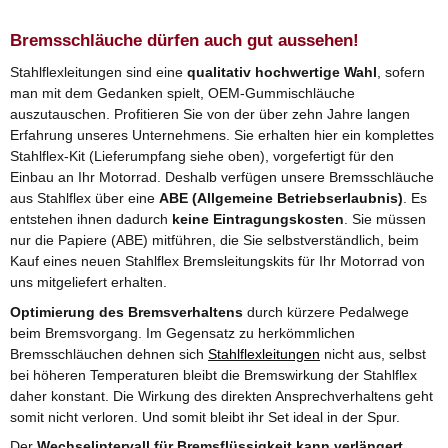
Bremsschläuche dürfen auch gut aussehen!
Stahlflexleitungen sind eine
qualitativ hochwertige Wahl
, sofern
man mit dem Gedanken spielt, OEM-Gummischläuche
auszutauschen. Profitieren Sie von der über zehn Jahre langen
Erfahrung unseres Unternehmens. Sie erhalten hier ein komplettes
Stahlflex-Kit (Lieferumpfang siehe oben), vorgefertigt für den
Einbau an Ihr Motorrad. Deshalb verfügen unsere Bremsschläuche
aus Stahlflex über eine
ABE (Allgemeine Betriebserlaubnis)
. Es
entstehen ihnen dadurch
keine Eintragungskosten
. Sie müssen
nur die Papiere (ABE) mitführen, die Sie selbstverständlich, beim
Kauf eines neuen Stahlflex Bremsleitungskits für Ihr Motorrad von
uns mitgeliefert erhalten.
Optimierung des Bremsverhaltens
durch kürzere Pedalwege
beim Bremsvorgang. Im Gegensatz zu herkömmlichen
Bremsschläuchen dehnen sich
Stahlflexleitungen
nicht aus, selbst
bei höheren Temperaturen bleibt die Bremswirkung der Stahlflex
daher konstant. Die Wirkung des direkten Ansprechverhaltens geht
somit nicht verloren. Und somit bleibt ihr Set ideal in der Spur.
Der
Wechselintervall für Bremsflüssigkeit kann verlängert