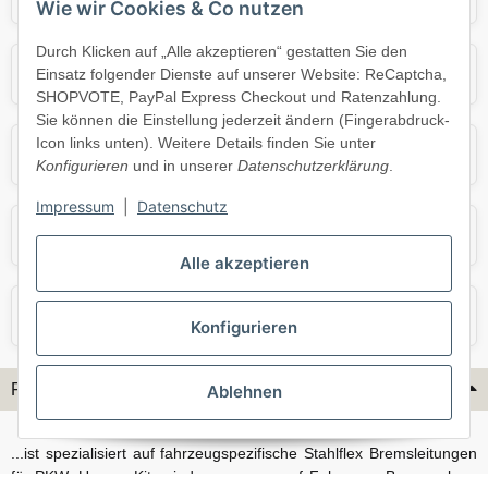
Wie wir Cookies & Co nutzen
Durch Klicken auf „Alle akzeptieren“ gestatten Sie den
Mercedes
Mini
Einsatz folgender Dienste auf unserer Website: ReCaptcha,
SHOPVOTE, PayPal Express Checkout und Ratenzahlung.
Sie können die Einstellung jederzeit ändern (Fingerabdruck-
Icon links unten). Weitere Details finden Sie unter
Opel
Porsche
Konfigurieren
und in unserer
Datenschutzerklärung
.
Impressum
|
Datenschutz
Skoda
Smart
Alle akzeptieren
VW
Volvo
Konfigurieren
Flex-Hydraulik...
Ablehnen
...ist spezialisiert auf fahrzeugspezifische Stahlflex Bremsleitungen
für PKW. Unsere Kits sind passgenau auf Fahrzeug, Bremsanlage