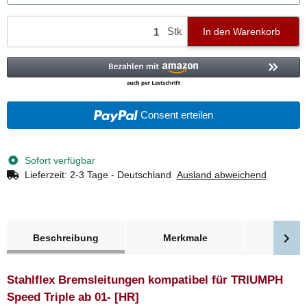
Stk
In den Warenkorb
Consent erteilen
Sofort verfügbar
Lieferzeit:
2-3 Tage - Deutschland
Ausland abweichend
weitere Registerkarten anzeigen
Beschreibung
Merkmale
Bewer
Stahlflex Bremsleitungen kompatibel für TRIUMPH
Speed Triple ab 01- [HR]