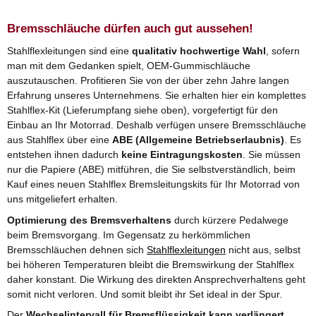
Bremsschläuche dürfen auch gut aussehen!
Stahlflexleitungen sind eine
qualitativ hochwertige Wahl
, sofern
man mit dem Gedanken spielt, OEM-Gummischläuche
auszutauschen. Profitieren Sie von der über zehn Jahre langen
Erfahrung unseres Unternehmens. Sie erhalten hier ein komplettes
Stahlflex-Kit (Lieferumpfang siehe oben), vorgefertigt für den
Einbau an Ihr Motorrad. Deshalb verfügen unsere Bremsschläuche
aus Stahlflex über eine
ABE (Allgemeine Betriebserlaubnis)
. Es
entstehen ihnen dadurch
keine Eintragungskosten
. Sie müssen
nur die Papiere (ABE) mitführen, die Sie selbstverständlich, beim
Kauf eines neuen Stahlflex Bremsleitungskits für Ihr Motorrad von
uns mitgeliefert erhalten.
Optimierung des Bremsverhaltens
durch kürzere Pedalwege
beim Bremsvorgang. Im Gegensatz zu herkömmlichen
Bremsschläuchen dehnen sich
Stahlflexleitungen
nicht aus, selbst
bei höheren Temperaturen bleibt die Bremswirkung der Stahlflex
daher konstant. Die Wirkung des direkten Ansprechverhaltens geht
somit nicht verloren. Und somit bleibt ihr Set ideal in der Spur.
Der
Wechselintervall für Bremsflüssigkeit kann verlängert