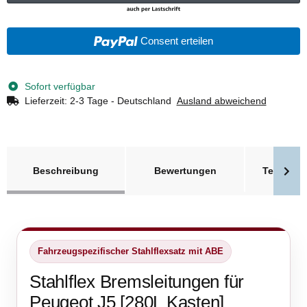
Consent erteilen
Sofort verfügbar
Lieferzeit:
2-3 Tage - Deutschland
Ausland abweichend
weitere Registerkarten anzeigen
Beschreibung
Bewertungen
Technisc
Fahrzeugspezifischer Stahlflexsatz mit ABE
Stahlflex Bremsleitungen für
Peugeot J5 [280L Kasten]