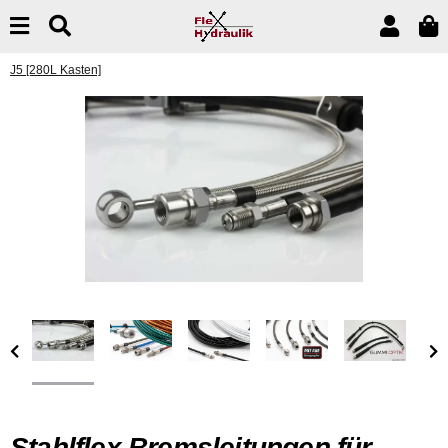
J5 [280L Kasten]
Stahlflex Bremsleitungen für