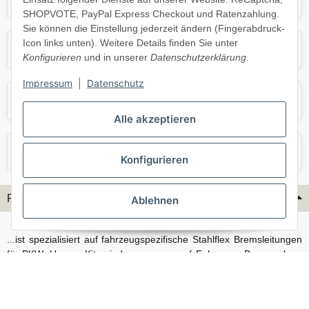
SHOPVOTE, PayPal Express Checkout und Ratenzahlung.
Sie können die Einstellung jederzeit ändern (Fingerabdruck-
Icon links unten). Weitere Details finden Sie unter
Opel
Porsche
Konfigurieren
und in unserer
Datenschutzerklärung
.
Impressum
|
Datenschutz
Skoda
Smart
Alle akzeptieren
VW
Volvo
Konfigurieren
Flex-Hydraulik...
Ablehnen
...ist spezialisiert auf fahrzeugspezifische Stahlflex Bremsleitungen
für PKW. Unsere Kits sind passgenau auf Fahrzeug, Bremsanlage
und Baujahr abgestimmt und eignen sich sowohl für den Alltag als
auch für anspruchsvollere Anwendungen. Neben serienmäßigen
Fahrzeugen bieten wir mit unserem Konfigurator auch Lösungen