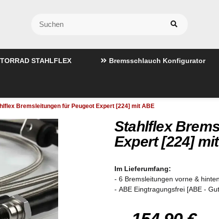
TORRAD STAHLFLEX
Bremsschlauch Konfigurator
hlflex Bremsleitungen für Peugeot Expert [224] mit ABE
Stahlflex Brems
Expert [224] mi
Im Lieferumfang:
- 6 Bremsleitungen vorne & hinten
- ABE Eingtragungsfrei [ABE - Gu