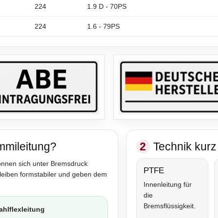
224
1.9 D - 70PS
224
1.6 - 79PS
mmileitung?
2
Technik kurz 
önnen sich unter Bremsdruck
PTFE
bleiben formstabiler und geben dem
Innenleitung für
die
Bremsflüssigkeit.
ahlflexleitung