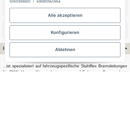
Impressum
|
Datenschutz
Skoda
Smart
Alle akzeptieren
VW
Volvo
Konfigurieren
Flex-Hydraulik...
Ablehnen
...ist spezialisiert auf fahrzeugspezifische Stahlflex Bremsleitungen
für PKW. Unsere Kits sind passgenau auf Fahrzeug, Bremsanlage
und Baujahr abgestimmt und eignen sich sowohl für den Alltag als
auch für anspruchsvollere Anwendungen. Neben serienmäßigen
Fahrzeugen bieten wir mit unserem Konfigurator auch Lösungen
für Sonderfälle und individuelle Umbauten.