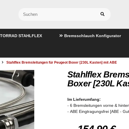
TORRAD STAHLFLEX
Bremsschlauch Konfigurator
Stahlflex Bremsleitungen für Peugeot Boxer [230L Kasten] mit ABE
Stahlflex Brems
Boxer [230L Ka
Im Lieferumfang:
- 6 Bremsleitungen vorne & hinten
- ABE Eingtragungsfrei [ABE - Gu