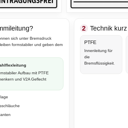
mmileitung?
2
Technik kurz 
önnen sich unter Bremsdruck
PTFE
bleiben formstabiler und geben dem
Innenleitung für
die
Bremsflüssigkeit.
ahlflexleitung
rmstabiler Aufbau mit PTFE
nenkern und V2A Geflecht
nlage
sschläuche
ianten