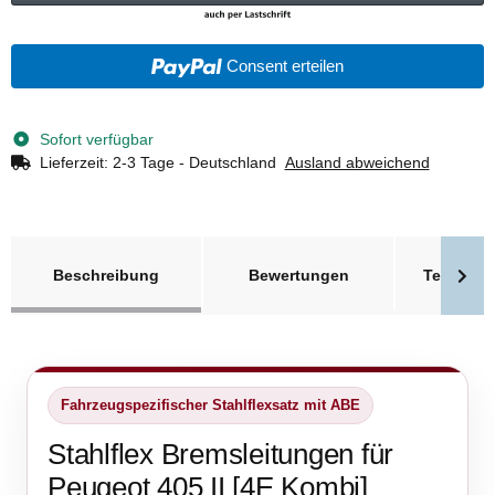
Consent erteilen
Sofort verfügbar
Lieferzeit:
2-3 Tage - Deutschland
Ausland abweichend
weitere Registerkarten anzeigen
Beschreibung
Bewertungen
Technisc
Fahrzeugspezifischer Stahlflexsatz mit ABE
Stahlflex Bremsleitungen für
Peugeot 405 II [4E Kombi]