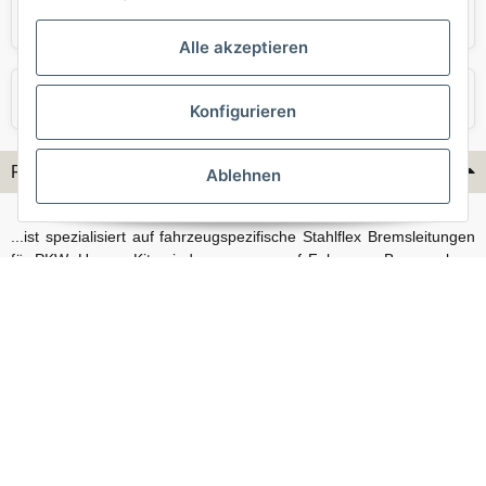
Skoda
Smart
Alle akzeptieren
VW
Volvo
Konfigurieren
Flex-Hydraulik...
Ablehnen
...ist spezialisiert auf fahrzeugspezifische Stahlflex Bremsleitungen
für PKW. Unsere Kits sind passgenau auf Fahrzeug, Bremsanlage
und Baujahr abgestimmt und eignen sich sowohl für den Alltag als
auch für anspruchsvollere Anwendungen. Neben serienmäßigen
Fahrzeugen bieten wir mit unserem Konfigurator auch Lösungen
für Sonderfälle und individuelle Umbauten.