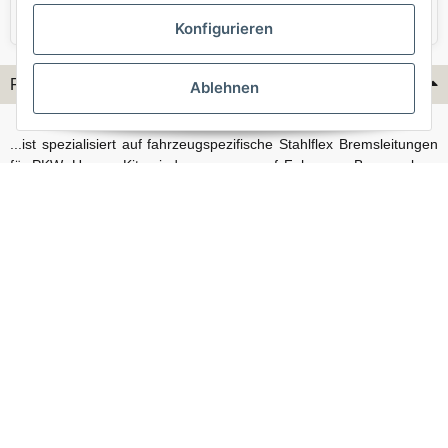
VW
Volvo
Konfigurieren
Flex-Hydraulik...
Ablehnen
...ist spezialisiert auf fahrzeugspezifische Stahlflex Bremsleitungen
für PKW. Unsere Kits sind passgenau auf Fahrzeug, Bremsanlage
und Baujahr abgestimmt und eignen sich sowohl für den Alltag als
auch für anspruchsvollere Anwendungen. Neben serienmäßigen
Fahrzeugen bieten wir mit unserem Konfigurator auch Lösungen
für Sonderfälle und individuelle Umbauten.
Vertrag widerrufen
© Stahlflex Bremsschläuche und Bremsleitungen, direkt vom Hersteller - Flex-