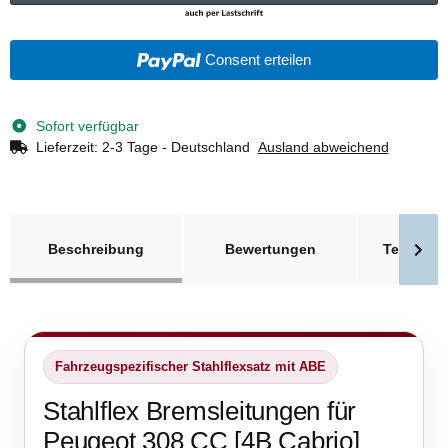
Consent erteilen
Sofort verfügbar
Lieferzeit:
2-3 Tage - Deutschland
Ausland abweichend
weitere Registerkarten anzeigen
Beschreibung
Bewertungen
Technisc
Fahrzeugspezifischer Stahlflexsatz mit ABE
Stahlflex Bremsleitungen für
Peugeot 308 CC [4B Cabrio]