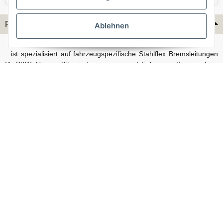
Flex-Hydraulik...
Ablehnen
...ist spezialisiert auf fahrzeugspezifische Stahlflex Bremsleitungen
für PKW. Unsere Kits sind passgenau auf Fahrzeug, Bremsanlage
und Baujahr abgestimmt und eignen sich sowohl für den Alltag als
auch für anspruchsvollere Anwendungen. Neben serienmäßigen
Fahrzeugen bieten wir mit unserem Konfigurator auch Lösungen
für Sonderfälle und individuelle Umbauten.
Vertrag widerrufen
© Stahlflex Bremsschläuche und Bremsleitungen, direkt vom Hersteller - Flex-
Hydraulik 2026