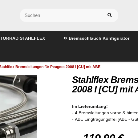
TORRAD STAHLFLEX
Bremsschlauch Konfigurator
Stahlflex Bremsleitungen für Peugeot 2008 I [CU] mit ABE
Stahlflex Brems
2008 I [CU] mit
Im Lieferumfang:
- 4 Bremsleitungen vorne & hinten
- ABE Eingtragungsfrei [ABE - Gu