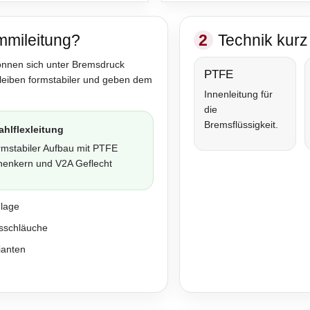
mmileitung?
2
Technik kurz 
önnen sich unter Bremsdruck
PTFE
bleiben formstabiler und geben dem
Innenleitung für
die
Bremsflüssigkeit.
ahlflexleitung
rmstabiler Aufbau mit PTFE
nenkern und V2A Geflecht
nlage
sschläuche
ianten