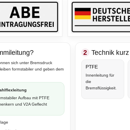
mmileitung?
2
Technik kurz 
önnen sich unter Bremsdruck
PTFE
bleiben formstabiler und geben dem
Innenleitung für
die
Bremsflüssigkeit.
ahlflexleitung
rmstabiler Aufbau mit PTFE
nenkern und V2A Geflecht
nlage