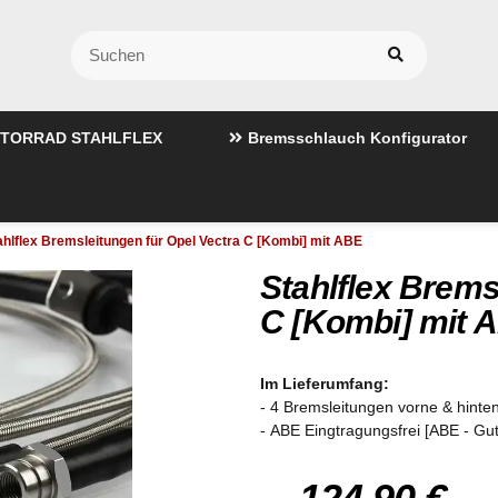
TORRAD STAHLFLEX
Bremsschlauch Konfigurator
ahlflex Bremsleitungen für Opel Vectra C [Kombi] mit ABE
Stahlflex Brems
C [Kombi] mit 
Im Lieferumfang:
- 4 Bremsleitungen vorne & hinten
- ABE Eingtragungsfrei [ABE - Gu