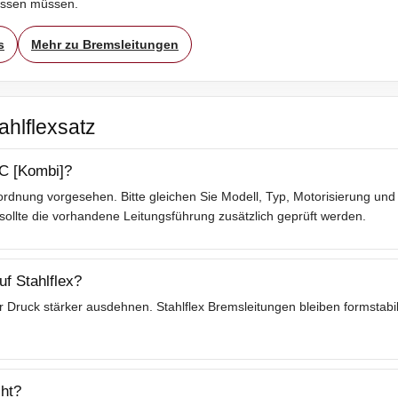
assen müssen.
s
Mehr zu Bremsleitungen
ahlflexsatz
 C [Kombi]?
rdnung vorgesehen. Bitte gleichen Sie Modell, Typ, Motorisierung und 
lte die vorhandene Leitungsführung zusätzlich geprüft werden.
f Stahlflex?
 Druck stärker ausdehnen. Stahlflex Bremsleitungen bleiben formstabil
ht?