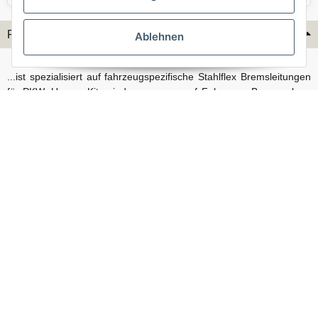
Flex-Hydraulik...
Ablehnen
...ist spezialisiert auf fahrzeugspezifische Stahlflex Bremsleitungen
für PKW. Unsere Kits sind passgenau auf Fahrzeug, Bremsanlage
und Baujahr abgestimmt und eignen sich sowohl für den Alltag als
auch für anspruchsvollere Anwendungen. Neben serienmäßigen
Fahrzeugen bieten wir mit unserem Konfigurator auch Lösungen
für Sonderfälle und individuelle Umbauten.
Vertrag widerrufen
© Stahlflex Bremsschläuche und Bremsleitungen, direkt vom Hersteller - Flex-
Hydraulik 2026