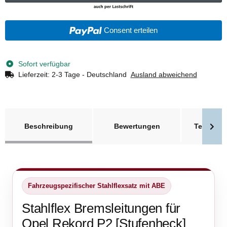
Consent erteilen
Sofort verfügbar
Lieferzeit:
2-3 Tage - Deutschland
Ausland abweichend
weitere Registerkarten anzeigen
Beschreibung
Bewertungen
Technisc
Fahrzeugspezifischer Stahlflexsatz mit ABE
Stahlflex Bremsleitungen für
Opel Rekord P2 [Stufenheck]