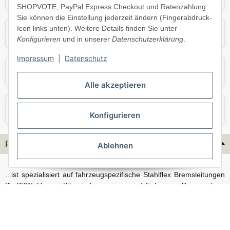
SHOPVOTE, PayPal Express Checkout und Ratenzahlung.
Sie können die Einstellung jederzeit ändern (Fingerabdruck-
Icon links unten). Weitere Details finden Sie unter
Opel
Porsche
Konfigurieren
und in unserer
Datenschutzerklärung
.
Impressum
|
Datenschutz
Skoda
Smart
Alle akzeptieren
VW
Volvo
Konfigurieren
Flex-Hydraulik...
Ablehnen
...ist spezialisiert auf fahrzeugspezifische Stahlflex Bremsleitungen
für PKW. Unsere Kits sind passgenau auf Fahrzeug, Bremsanlage
und Baujahr abgestimmt und eignen sich sowohl für den Alltag als
auch für anspruchsvollere Anwendungen. Neben serienmäßigen
Fahrzeugen bieten wir mit unserem Konfigurator auch Lösungen
für Sonderfälle und individuelle Umbauten.