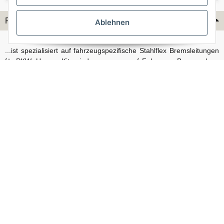
Flex-Hydraulik...
Ablehnen
...ist spezialisiert auf fahrzeugspezifische Stahlflex Bremsleitungen
für PKW. Unsere Kits sind passgenau auf Fahrzeug, Bremsanlage
und Baujahr abgestimmt und eignen sich sowohl für den Alltag als
auch für anspruchsvollere Anwendungen. Neben serienmäßigen
Fahrzeugen bieten wir mit unserem Konfigurator auch Lösungen
für Sonderfälle und individuelle Umbauten.
Vertrag widerrufen
© Stahlflex Bremsschläuche und Bremsleitungen, direkt vom Hersteller - Flex-
Hydraulik 2026
* Alle Preise inkl. gesetzlicher USt., zzgl.
Versand