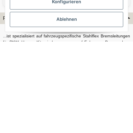
Konfigurieren
Flex-Hydraulik...
Ablehnen
...ist spezialisiert auf fahrzeugspezifische Stahlflex Bremsleitungen
für PKW. Unsere Kits sind passgenau auf Fahrzeug, Bremsanlage
und Baujahr abgestimmt und eignen sich sowohl für den Alltag als
auch für anspruchsvollere Anwendungen. Neben serienmäßigen
Fahrzeugen bieten wir mit unserem Konfigurator auch Lösungen
für Sonderfälle und individuelle Umbauten.
Vertrag widerrufen
© Stahlflex Bremsschläuche und Bremsleitungen, direkt vom Hersteller - Flex-
Hydraulik 2026