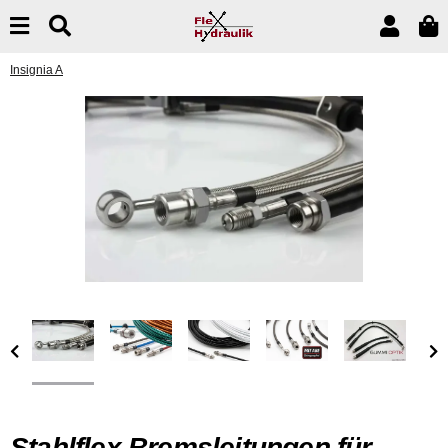
Insignia A
Stahlflex Bremsleitungen für