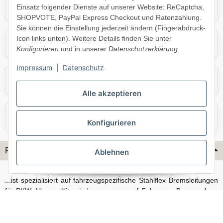
Mercedes
Mini
Einsatz folgender Dienste auf unserer Website: ReCaptcha,
SHOPVOTE, PayPal Express Checkout und Ratenzahlung.
Sie können die Einstellung jederzeit ändern (Fingerabdruck-
Icon links unten). Weitere Details finden Sie unter
Opel
Porsche
Konfigurieren
und in unserer
Datenschutzerklärung
.
Impressum
|
Datenschutz
Skoda
Smart
Alle akzeptieren
VW
Volvo
Konfigurieren
Flex-Hydraulik...
Ablehnen
...ist spezialisiert auf fahrzeugspezifische Stahlflex Bremsleitungen
für PKW. Unsere Kits sind passgenau auf Fahrzeug, Bremsanlage
und Baujahr abgestimmt und eignen sich sowohl für den Alltag als
auch für anspruchsvollere Anwendungen. Neben serienmäßigen
Fahrzeugen bieten wir mit unserem Konfigurator auch Lösungen