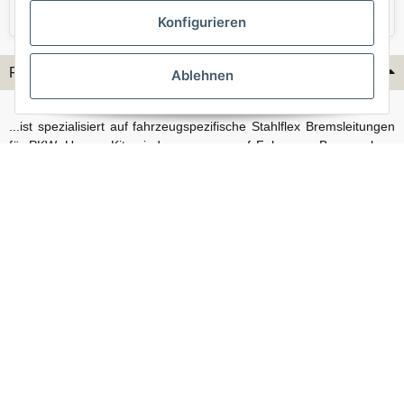
VW
Volvo
Konfigurieren
Flex-Hydraulik...
Ablehnen
...ist spezialisiert auf fahrzeugspezifische Stahlflex Bremsleitungen
für PKW. Unsere Kits sind passgenau auf Fahrzeug, Bremsanlage
und Baujahr abgestimmt und eignen sich sowohl für den Alltag als
auch für anspruchsvollere Anwendungen. Neben serienmäßigen
Fahrzeugen bieten wir mit unserem Konfigurator auch Lösungen
für Sonderfälle und individuelle Umbauten.
Vertrag widerrufen
© Stahlflex Bremsschläuche und Bremsleitungen, direkt vom Hersteller - Flex-
Hydraulik 2026