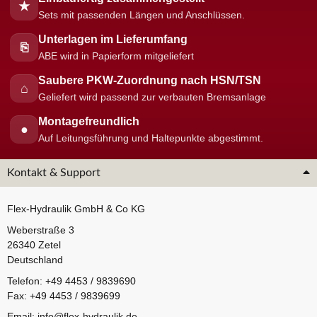
★
Sets mit passenden Längen und Anschlüssen.
Unterlagen im Lieferumfang
⎘
ABE wird in Papierform mitgeliefert
Saubere PKW-Zuordnung nach HSN/TSN
⌂
Geliefert wird passend zur verbauten Bremsanlage
Montagefreundlich
●
Auf Leitungsführung und Haltepunkte abgestimmt.
Kontakt & Support
Flex-Hydraulik GmbH & Co KG
Weberstraße 3
26340 Zetel
Deutschland
Telefon: +49 4453 / 9839690
Fax: +49 4453 / 9839699
Email:
info@flex-hydraulik.de