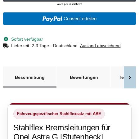
Consent erteilen
Sofort verfügbar
Lieferzeit:
2-3 Tage - Deutschland
Ausland abweichend
weitere Registerkarten anzeigen
Beschreibung
Bewertungen
Technisc
Fahrzeugspezifischer Stahlflexsatz mit ABE
Stahlflex Bremsleitungen für
Opel Astra G [Stufenheck]