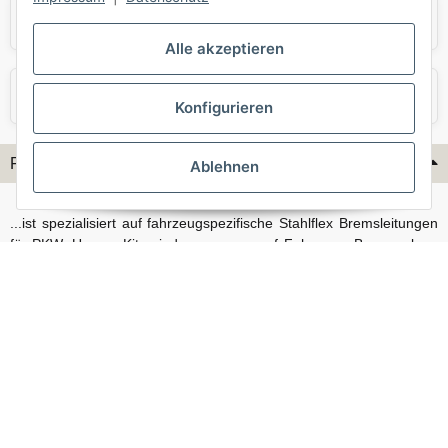
Skoda
Smart
Alle akzeptieren
VW
Volvo
Konfigurieren
Flex-Hydraulik...
Ablehnen
...ist spezialisiert auf fahrzeugspezifische Stahlflex Bremsleitungen
für PKW. Unsere Kits sind passgenau auf Fahrzeug, Bremsanlage
und Baujahr abgestimmt und eignen sich sowohl für den Alltag als
auch für anspruchsvollere Anwendungen. Neben serienmäßigen
Fahrzeugen bieten wir mit unserem Konfigurator auch Lösungen
für Sonderfälle und individuelle Umbauten.