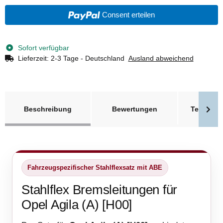
Consent erteilen
Sofort verfügbar
Lieferzeit:
2-3 Tage - Deutschland
Ausland abweichend
weitere Registerkarten anzeigen
Beschreibung
Bewertungen
Technisc
Fahrzeugspezifischer Stahlflexsatz mit ABE
Stahlflex Bremsleitungen für
Opel Agila (A) [H00]