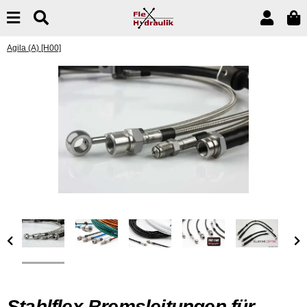
Agila (A) [H00]
Stahlflex Bremsleitungen für