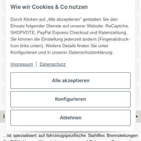
Audi
BMW
Wie wir Cookies & Co nutzen
Durch Klicken auf „Alle akzeptieren“ gestatten Sie den
Mercedes
Mini
Einsatz folgender Dienste auf unserer Website: ReCaptcha,
SHOPVOTE, PayPal Express Checkout und Ratenzahlung.
Sie können die Einstellung jederzeit ändern (Fingerabdruck-
Icon links unten). Weitere Details finden Sie unter
Opel
Porsche
Konfigurieren
und in unserer
Datenschutzerklärung
.
Impressum
|
Datenschutz
Skoda
Smart
Alle akzeptieren
VW
Volvo
Konfigurieren
Flex-Hydraulik...
Ablehnen
...ist spezialisiert auf fahrzeugspezifische Stahlflex Bremsleitungen