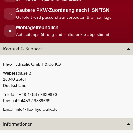
ABE wird in Papierform mitgeliefert
Saubere PKW-Zuordnung nach HSN/TSN
⌂
Geliefert wird passend zur verbauten Bremsanlage
Montagefreundlich
●
Auf Leitungsführung und Haltepunkte abgestimmt.
Kontakt & Support
Flex-Hydraulik GmbH & Co KG
Weberstraße 3
26340 Zetel
Deutschland
Telefon: +49 4453 / 9839690
Fax: +49 4453 / 9839699
Email:
info@flex-hydraulik.de
Informationen