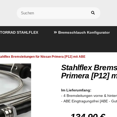
TORRAD STAHLFLEX
Bremsschlauch Konfigurator
tahlflex Bremsleitungen für Nissan Primera [P12] mit ABE
Stahlflex Brems
Primera [P12] 
Im Lieferumfang:
- 4 Bremsleitungen vorne & hinten
- ABE Eingtragungsfrei [ABE - Gu