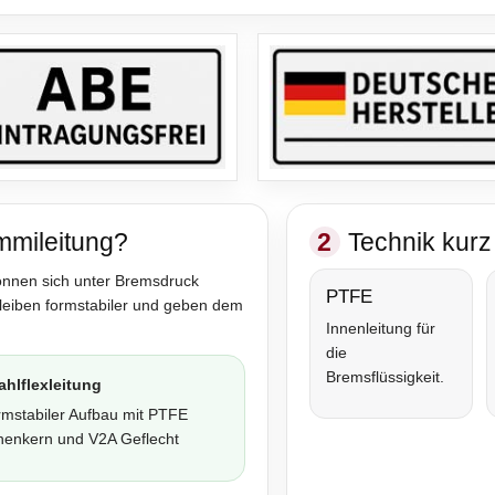
mmileitung?
2
Technik kurz 
önnen sich unter Bremsdruck
PTFE
bleiben formstabiler und geben dem
Innenleitung für
die
Bremsflüssigkeit.
ahlflexleitung
rmstabiler Aufbau mit PTFE
nenkern und V2A Geflecht