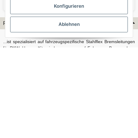
VW
Volvo
Konfigurieren
Flex-Hydraulik...
Ablehnen
...ist spezialisiert auf fahrzeugspezifische Stahlflex Bremsleitungen
für PKW. Unsere Kits sind passgenau auf Fahrzeug, Bremsanlage
und Baujahr abgestimmt und eignen sich sowohl für den Alltag als
auch für anspruchsvollere Anwendungen. Neben serienmäßigen
Fahrzeugen bieten wir mit unserem Konfigurator auch Lösungen
für Sonderfälle und individuelle Umbauten.
Vertrag widerrufen
© Stahlflex Bremsschläuche und Bremsleitungen, direkt vom Hersteller - Flex-
Hydraulik 2026