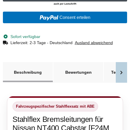
Consent erteilen
Sofort verfügbar
Lieferzeit:
2-3 Tage - Deutschland
Ausland abweichend
weitere Registerkarten anzeigen
Beschreibung
Bewertungen
Technisc
Fahrzeugspezifischer Stahlflexsatz mit ABE
Stahlflex Bremsleitungen für
Nissan NT400 Cabstar [F24M