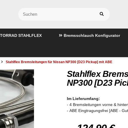
TORRAD STAHLFLEX
Bremsschlauch Konfigurator
Stahlflex Bremsleitungen für Nissan NP300 [D23 Pickup] mit ABE
Stahlflex Brems
NP300 [D23 Pic
Im Lieferumfang:
- 4 Bremsleitungen vorne & hinten
- ABE Eingtragungsfrei [ABE - Gu