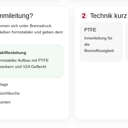
mmileitung?
2
Technik kurz 
önnen sich unter Bremsdruck
PTFE
bleiben formstabiler und geben dem
Innenleitung für
die
Bremsflüssigkeit.
ahlflexleitung
rmstabiler Aufbau mit PTFE
nenkern und V2A Geflecht
nlage
sschläuche
ianten