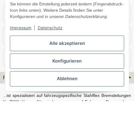
Sie können die Einstellung jederzeit ändern (Fingerabdruck-
Icon links unten). Weitere Details finden Sie unter
Opel
Porsche
Konfigurieren
und in unserer
Datenschutzerklärung
.
Impressum
|
Datenschutz
Skoda
Smart
Alle akzeptieren
VW
Volvo
Konfigurieren
Flex-Hydraulik...
Ablehnen
...ist spezialisiert auf fahrzeugspezifische Stahlflex Bremsleitungen
für PKW. Unsere Kits sind passgenau auf Fahrzeug, Bremsanlage
und Baujahr abgestimmt und eignen sich sowohl für den Alltag als
auch für anspruchsvollere Anwendungen. Neben serienmäßigen
Fahrzeugen bieten wir mit unserem Konfigurator auch Lösungen
für Sonderfälle und individuelle Umbauten.