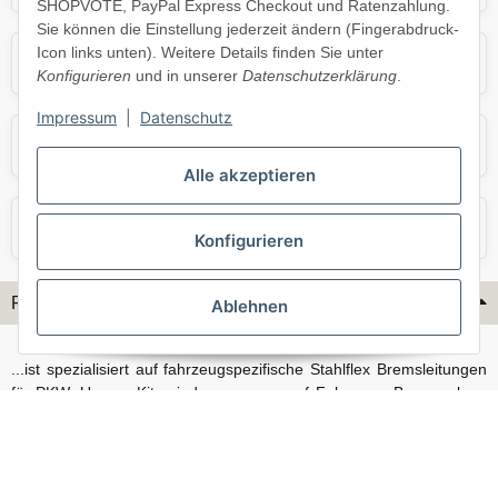
SHOPVOTE, PayPal Express Checkout und Ratenzahlung.
Sie können die Einstellung jederzeit ändern (Fingerabdruck-
Icon links unten). Weitere Details finden Sie unter
Opel
Porsche
Konfigurieren
und in unserer
Datenschutzerklärung
.
Impressum
|
Datenschutz
Skoda
Smart
Alle akzeptieren
VW
Volvo
Konfigurieren
Flex-Hydraulik...
Ablehnen
...ist spezialisiert auf fahrzeugspezifische Stahlflex Bremsleitungen
für PKW. Unsere Kits sind passgenau auf Fahrzeug, Bremsanlage
und Baujahr abgestimmt und eignen sich sowohl für den Alltag als
auch für anspruchsvollere Anwendungen. Neben serienmäßigen
Fahrzeugen bieten wir mit unserem Konfigurator auch Lösungen
für Sonderfälle und individuelle Umbauten.