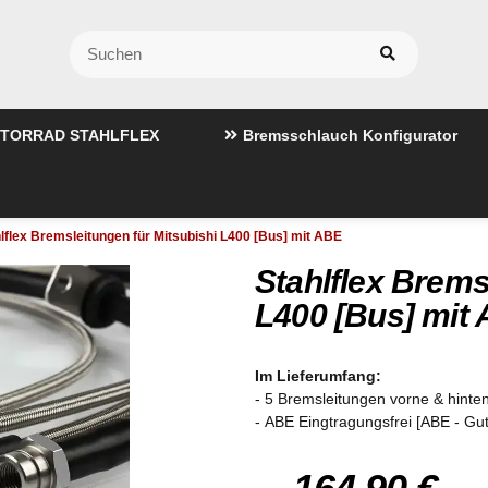
TORRAD STAHLFLEX
Bremsschlauch Konfigurator
lflex Bremsleitungen für Mitsubishi L400 [Bus] mit ABE
Stahlflex Brems
L400 [Bus] mit
Im Lieferumfang:
- 5 Bremsleitungen vorne & hinten
- ABE Eingtragungsfrei [ABE - Gu