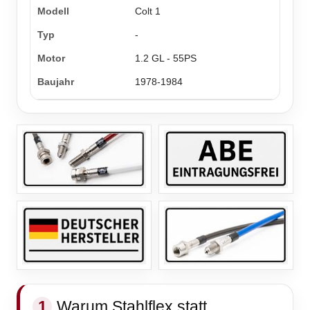
Colt 1
-
1.2 GL - 55PS
1978-1984
1
Warum Stahlflex statt