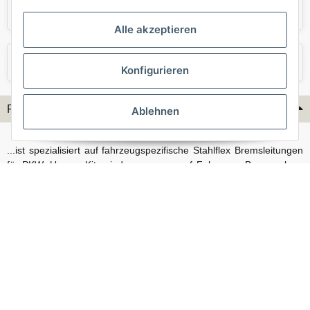
Skoda
Smart
Alle akzeptieren
VW
Volvo
Konfigurieren
Flex-Hydraulik...
Ablehnen
...ist spezialisiert auf fahrzeugspezifische Stahlflex Bremsleitungen
für PKW. Unsere Kits sind passgenau auf Fahrzeug, Bremsanlage
und Baujahr abgestimmt und eignen sich sowohl für den Alltag als
auch für anspruchsvollere Anwendungen. Neben serienmäßigen
Fahrzeugen bieten wir mit unserem Konfigurator auch Lösungen
für Sonderfälle und individuelle Umbauten.