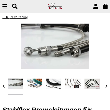
SLK [R172 Cabrio]
Stahlflex Bremsleitungen für