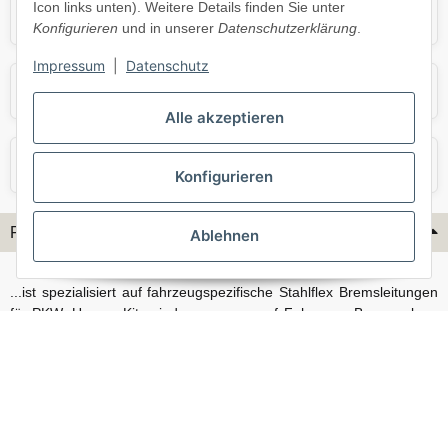
Icon links unten). Weitere Details finden Sie unter
Opel
Porsche
Konfigurieren
und in unserer
Datenschutzerklärung
.
Impressum
|
Datenschutz
Skoda
Smart
Alle akzeptieren
VW
Volvo
Konfigurieren
Flex-Hydraulik...
Ablehnen
...ist spezialisiert auf fahrzeugspezifische Stahlflex Bremsleitungen
für PKW. Unsere Kits sind passgenau auf Fahrzeug, Bremsanlage
und Baujahr abgestimmt und eignen sich sowohl für den Alltag als
auch für anspruchsvollere Anwendungen. Neben serienmäßigen
Fahrzeugen bieten wir mit unserem Konfigurator auch Lösungen
für Sonderfälle und individuelle Umbauten.