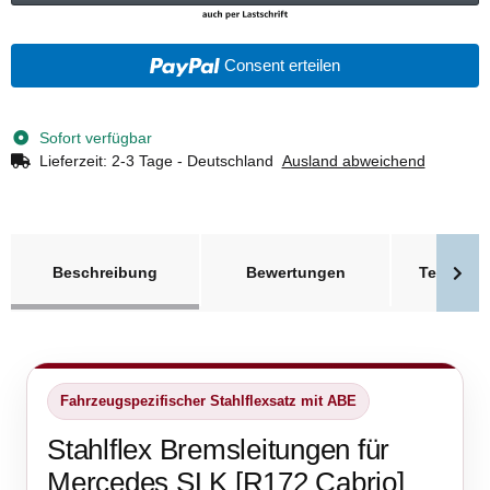
Consent erteilen
Sofort verfügbar
Lieferzeit:
2-3 Tage - Deutschland
Ausland abweichend
weitere Registerkarten anzeigen
Beschreibung
Bewertungen
Technisc
Fahrzeugspezifischer Stahlflexsatz mit ABE
Stahlflex Bremsleitungen für
Mercedes SLK [R172 Cabrio]