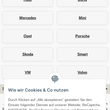
Mercedes
Mini
Opel
Porsche
Skoda
Smart
VW
Volvo
Flex-Hydraulik...
Wie wir Cookies & Co nutzen
Durch Klicken auf „Alle akzeptieren“ gestatten Sie den
...ist spezialisiert auf fahrzeugspezifische Stahlflex Bremsleitungen
Einsatz folgender Dienste auf unserer Website: ReCaptcha,
für PKW. Unsere Kits sind passgenau auf Fahrzeug, Bremsanlage