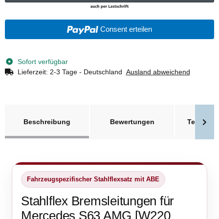
Consent erteilen
Sofort verfügbar
Lieferzeit:
2-3 Tage - Deutschland
Ausland abweichend
weitere Registerkarten anzeigen
Beschreibung
Bewertungen
Technisc
Fahrzeugspezifischer Stahlflexsatz mit ABE
Stahlflex Bremsleitungen für
Mercedes S63 AMG [W220