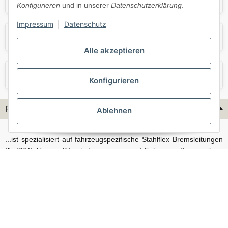
Konfigurieren
und in unserer
Datenschutzerklärung
.
Impressum
|
Datenschutz
Skoda
Smart
Alle akzeptieren
VW
Volvo
Konfigurieren
Flex-Hydraulik...
Ablehnen
...ist spezialisiert auf fahrzeugspezifische Stahlflex Bremsleitungen
für PKW. Unsere Kits sind passgenau auf Fahrzeug, Bremsanlage
und Baujahr abgestimmt und eignen sich sowohl für den Alltag als
auch für anspruchsvollere Anwendungen. Neben serienmäßigen
Fahrzeugen bieten wir mit unserem Konfigurator auch Lösungen
für Sonderfälle und individuelle Umbauten.