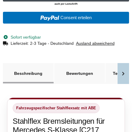
Consent erteilen
Sofort verfügbar
Lieferzeit:
2-3 Tage - Deutschland
Ausland abweichend
weitere Registerkarten anzeigen
Beschreibung
Bewertungen
Technisc
Fahrzeugspezifischer Stahlflexsatz mit ABE
Stahlflex Bremsleitungen für
Mercedes S-Klasse [C217