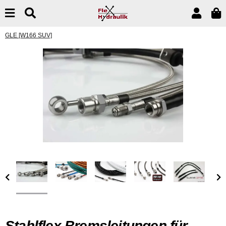
GLE [W166 SUV]
Stahlflex Bremsleitungen für