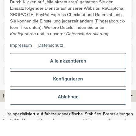
Durch Klicken auf „Alle akzeptieren“ gestatten Sie den
Mercedes
Mini
Einsatz folgender Dienste auf unserer Website: ReCaptcha,
SHOPVOTE, PayPal Express Checkout und Ratenzahlung.
Sie können die Einstellung jederzeit ändern (Fingerabdruck-
Icon links unten). Weitere Details finden Sie unter
Opel
Porsche
Konfigurieren
und in unserer
Datenschutzerklärung
.
Impressum
|
Datenschutz
Skoda
Smart
Alle akzeptieren
VW
Volvo
Konfigurieren
Flex-Hydraulik...
Ablehnen
...ist spezialisiert auf fahrzeugspezifische Stahlflex Bremsleitungen
für PKW. Unsere Kits sind passgenau auf Fahrzeug, Bremsanlage
und Baujahr abgestimmt und eignen sich sowohl für den Alltag als
auch für anspruchsvollere Anwendungen. Neben serienmäßigen