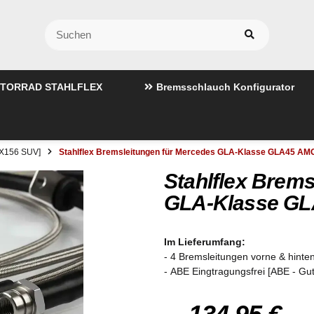
TORRAD STAHLFLEX
Bremsschlauch Konfigurator
[X156 SUV]
Stahlflex Bremsleitungen für Mercedes GLA-Klasse GLA45 AMG
Stahlflex Brems
GLA-Klasse GL
Im Lieferumfang:
- 4 Bremsleitungen vorne & hinten
- ABE Eingtragungsfrei [ABE - Gu