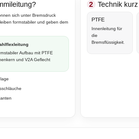
mmileitung?
2
Technik kurz 
önnen sich unter Bremsdruck
PTFE
bleiben formstabiler und geben dem
Innenleitung für
die
Bremsflüssigkeit.
ahlflexleitung
rmstabiler Aufbau mit PTFE
nenkern und V2A Geflecht
nlage
sschläuche
ianten