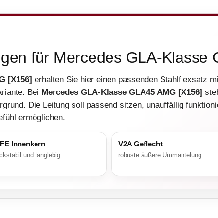
ungen für Mercedes GLA-Klass
G [X156]
erhalten Sie hier einen passenden Stahlflexsatz m
riante. Bei
Mercedes GLA-Klasse GLA45 AMG [X156]
steh
grund. Die Leitung soll passend sitzen, unauffällig funktio
fühl ermöglichen.
FE Innenkern
V2A Geflecht
ckstabil und langlebig
robuste äußere Ummantelung