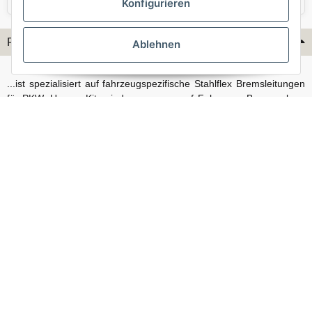
Konfigurieren
Flex-Hydraulik...
Ablehnen
...ist spezialisiert auf fahrzeugspezifische Stahlflex Bremsleitungen
für PKW. Unsere Kits sind passgenau auf Fahrzeug, Bremsanlage
und Baujahr abgestimmt und eignen sich sowohl für den Alltag als
auch für anspruchsvollere Anwendungen. Neben serienmäßigen
Fahrzeugen bieten wir mit unserem Konfigurator auch Lösungen
für Sonderfälle und individuelle Umbauten.
Vertrag widerrufen
© Stahlflex Bremsschläuche und Bremsleitungen, direkt vom Hersteller - Flex-
Hydraulik 2026