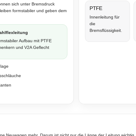
önnen sich unter Bremsdruck
PTFE
bleiben formstabiler und geben dem
Innenleitung für
die
Bremsflüssigkeit.
ahlflexleitung
rmstabiler Aufbau mit PTFE
nenkern und V2A Geflecht
nlage
sschläuche
ianten
ne Neuwagen mehr. Darum ist nicht nur die Länge der Leitung wichtig,