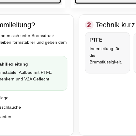
mmileitung?
2
Technik kurz 
önnen sich unter Bremsdruck
PTFE
bleiben formstabiler und geben dem
Innenleitung für
die
Bremsflüssigkeit.
ahlflexleitung
rmstabiler Aufbau mit PTFE
nenkern und V2A Geflecht
nlage
sschläuche
ianten