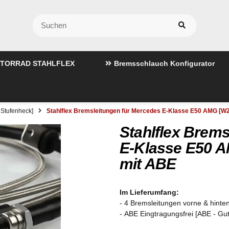
TORRAD STAHLFLEX
Bremsschlauch Konfigurator
Stufenheck]
Stahlflex Bremsleitungen für Mercedes E-Klasse E50 AMG [W
Stahlflex Brems
E-Klasse E50 A
mit ABE
Im Lieferumfang:
- 4 Bremsleitungen vorne & hinten
- ABE Eingtragungsfrei [ABE - Gu