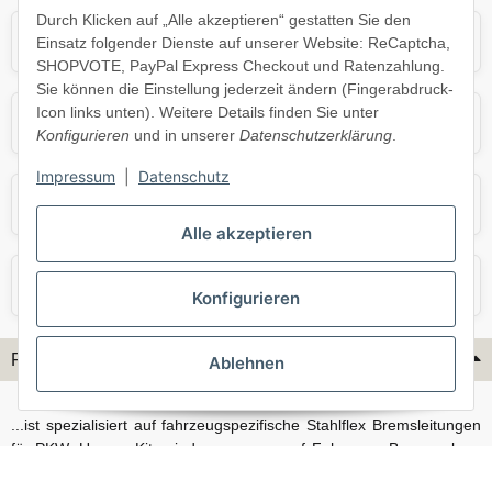
Durch Klicken auf „Alle akzeptieren“ gestatten Sie den
Mercedes
Mini
Einsatz folgender Dienste auf unserer Website: ReCaptcha,
SHOPVOTE, PayPal Express Checkout und Ratenzahlung.
Sie können die Einstellung jederzeit ändern (Fingerabdruck-
Icon links unten). Weitere Details finden Sie unter
Opel
Porsche
Konfigurieren
und in unserer
Datenschutzerklärung
.
Impressum
|
Datenschutz
Skoda
Smart
Alle akzeptieren
VW
Volvo
Konfigurieren
Flex-Hydraulik...
Ablehnen
...ist spezialisiert auf fahrzeugspezifische Stahlflex Bremsleitungen
für PKW. Unsere Kits sind passgenau auf Fahrzeug, Bremsanlage
und Baujahr abgestimmt und eignen sich sowohl für den Alltag als