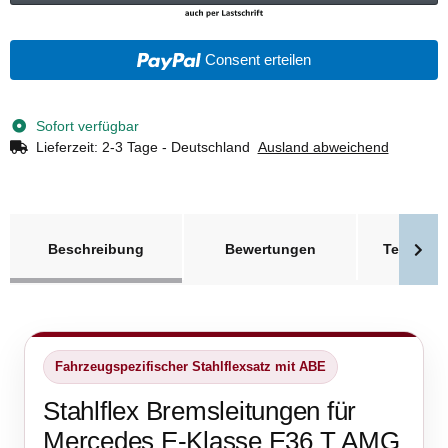
Consent erteilen
Sofort verfügbar
Lieferzeit:
2-3 Tage - Deutschland
Ausland abweichend
weitere Registerkarten anzeigen
Beschreibung
Bewertungen
Technisc
Fahrzeugspezifischer Stahlflexsatz mit ABE
Stahlflex Bremsleitungen für
Mercedes E-Klasse E36 T AMG