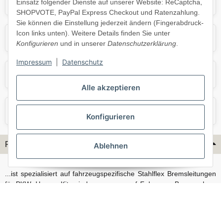
Mercedes
Mini
Einsatz folgender Dienste auf unserer Website: ReCaptcha,
SHOPVOTE, PayPal Express Checkout und Ratenzahlung.
Sie können die Einstellung jederzeit ändern (Fingerabdruck-
Icon links unten). Weitere Details finden Sie unter
Opel
Porsche
Konfigurieren
und in unserer
Datenschutzerklärung
.
Impressum
|
Datenschutz
Skoda
Smart
Alle akzeptieren
VW
Volvo
Konfigurieren
Flex-Hydraulik...
Ablehnen
...ist spezialisiert auf fahrzeugspezifische Stahlflex Bremsleitungen
für PKW. Unsere Kits sind passgenau auf Fahrzeug, Bremsanlage
und Baujahr abgestimmt und eignen sich sowohl für den Alltag als
auch für anspruchsvollere Anwendungen. Neben serienmäßigen
Fahrzeugen bieten wir mit unserem Konfigurator auch Lösungen