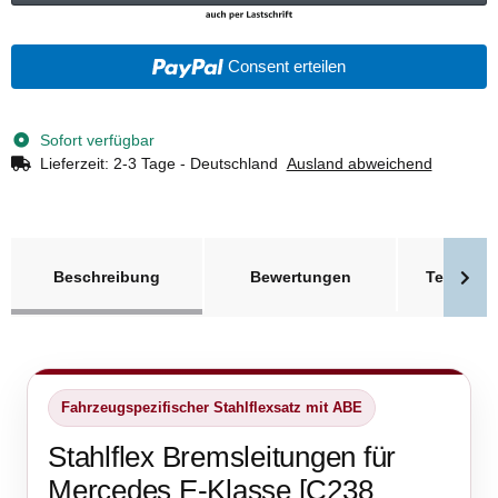
Consent erteilen
Sofort verfügbar
Lieferzeit:
2-3 Tage - Deutschland
Ausland abweichend
weitere Registerkarten anzeigen
Beschreibung
Bewertungen
Technisc
Fahrzeugspezifischer Stahlflexsatz mit ABE
Stahlflex Bremsleitungen für
Mercedes E-Klasse [C238