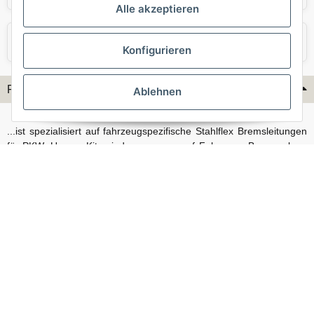
Alle akzeptieren
VW
Volvo
Konfigurieren
Flex-Hydraulik...
Ablehnen
...ist spezialisiert auf fahrzeugspezifische Stahlflex Bremsleitungen
für PKW. Unsere Kits sind passgenau auf Fahrzeug, Bremsanlage
und Baujahr abgestimmt und eignen sich sowohl für den Alltag als
auch für anspruchsvollere Anwendungen. Neben serienmäßigen
Fahrzeugen bieten wir mit unserem Konfigurator auch Lösungen
für Sonderfälle und individuelle Umbauten.
Vertrag widerrufen