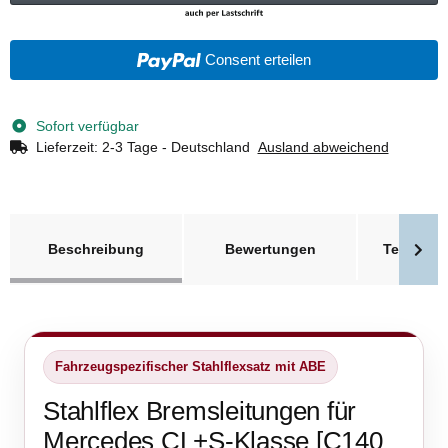
Consent erteilen
Sofort verfügbar
Lieferzeit:
2-3 Tage - Deutschland
Ausland abweichend
weitere Registerkarten anzeigen
Beschreibung
Bewertungen
Technisc
Fahrzeugspezifischer Stahlflexsatz mit ABE
Stahlflex Bremsleitungen für
Mercedes CL+S-Klasse [C140