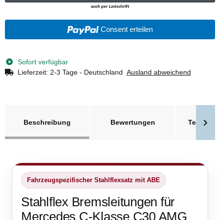
Consent erteilen
Sofort verfügbar
Lieferzeit:
2-3 Tage - Deutschland
Ausland abweichend
weitere Registerkarten anzeigen
Beschreibung
Bewertungen
Technisc
Fahrzeugspezifischer Stahlflexsatz mit ABE
Stahlflex Bremsleitungen für
Mercedes C-Klasse C30 AMG