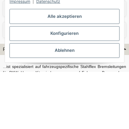
Impressum
|
Datenschutz
Skoda
Smart
Alle akzeptieren
VW
Volvo
Konfigurieren
Flex-Hydraulik...
Ablehnen
...ist spezialisiert auf fahrzeugspezifische Stahlflex Bremsleitungen
für PKW. Unsere Kits sind passgenau auf Fahrzeug, Bremsanlage
und Baujahr abgestimmt und eignen sich sowohl für den Alltag als
auch für anspruchsvollere Anwendungen. Neben serienmäßigen
Fahrzeugen bieten wir mit unserem Konfigurator auch Lösungen
für Sonderfälle und individuelle Umbauten.