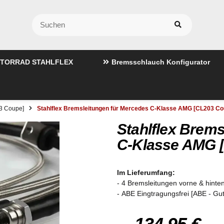
TORRAD STAHLFLEX
Bremsschlauch Konfigurator
3 Coupe]
Stahlflex Bremsleitungen für Mercedes C-Klasse AMG [CL203 Co
Stahlflex Brems
C-Klasse AMG 
Im Lieferumfang:
- 4 Bremsleitungen vorne & hinten
- ABE Eingtragungsfrei [ABE - Gu