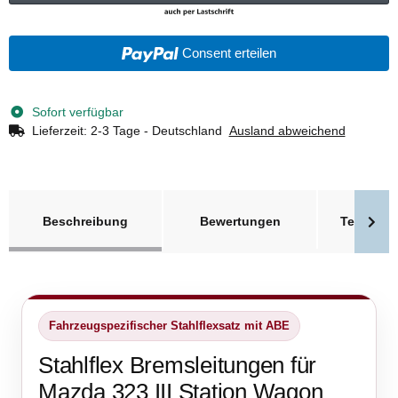
Consent erteilen
Sofort verfügbar
Lieferzeit:
2-3 Tage - Deutschland
Ausland abweichend
weitere Registerkarten anzeigen
Beschreibung
Bewertungen
Technisc
Fahrzeugspezifischer Stahlflexsatz mit ABE
Stahlflex Bremsleitungen für
Mazda 323 III Station Wagon