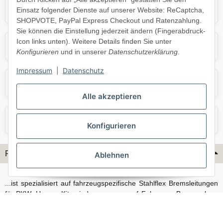
Mercedes
Mini
Einsatz folgender Dienste auf unserer Website: ReCaptcha,
SHOPVOTE, PayPal Express Checkout und Ratenzahlung.
Sie können die Einstellung jederzeit ändern (Fingerabdruck-
Icon links unten). Weitere Details finden Sie unter
Opel
Porsche
Konfigurieren
und in unserer
Datenschutzerklärung
.
Impressum
|
Datenschutz
Skoda
Smart
Alle akzeptieren
VW
Volvo
Konfigurieren
Flex-Hydraulik...
Ablehnen
...ist spezialisiert auf fahrzeugspezifische Stahlflex Bremsleitungen
für PKW. Unsere Kits sind passgenau auf Fahrzeug, Bremsanlage
und Baujahr abgestimmt und eignen sich sowohl für den Alltag als
auch für anspruchsvollere Anwendungen. Neben serienmäßigen