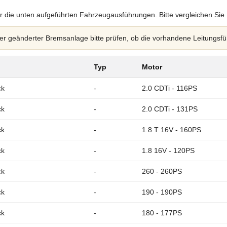
r die unten aufgeführten Fahrzeugausführungen. Bitte vergleichen Sie
 geänderter Bremsanlage bitte prüfen, ob die vorhandene Leitungsfü
Typ
Motor
ck
-
2.0 CDTi - 116PS
ck
-
2.0 CDTi - 131PS
ck
-
1.8 T 16V - 160PS
ck
-
1.8 16V - 120PS
ck
-
260 - 260PS
ck
-
190 - 190PS
ck
-
180 - 177PS