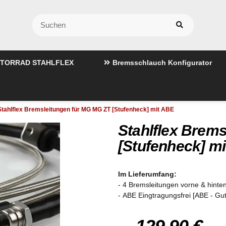
TORRAD STAHLFLEX
Bremsschlauch Konfigurator
Stahlflex Bremsleitungen für MG MG ZT [Stufenheck] mit ABE
Stahlflex Brem
[Stufenheck] m
Im Lieferumfang:
- 4 Bremsleitungen vorne & hinten
- ABE Eingtragungsfrei [ABE - Gu