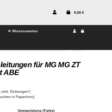
0,00 €
Wissenswertes
sleitungen für MG MG ZT
it ABE
 (inkl. Dichtungen*)
tachten in Papierform]
Ummantelung (Farbe)