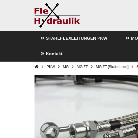
STAHLFLEXLEITUNGEN PKW
MO
Kontakt
PKW
MG
MG ZT
MG ZT [Stufenheck]