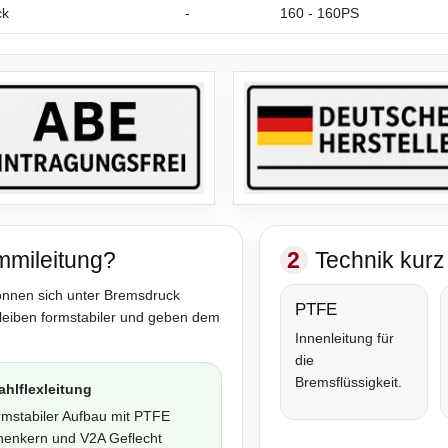
ck
-
160 - 160PS
mmileitung?
2
Technik kurz 
önnen sich unter Bremsdruck
PTFE
bleiben formstabiler und geben dem
Innenleitung für
die
Bremsflüssigkeit.
ahlflexleitung
rmstabiler Aufbau mit PTFE
nenkern und V2A Geflecht